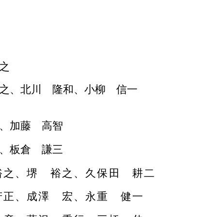
之
之、北川 隆和、小柳 信一
、加藤 高智
、板倉 謙三
裕之、堺 裕之、久保田 耕二
芳正、成澤 宏、永重 健一