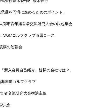
　株式会社奈木製作所 奈木伸行
　「事業承継を円滑に進めるためのポイント」
起集会大都市青年経営者交流研究大会の決起集会
ンペ富士OGMゴルフクラブ市原コース
活習慣病の勉強会
ミナー　「新入会員自己紹介、皆様の会社では？」
大熱海国際ゴルフクラブ
青年経営者交流研究大会横浜主催
委員会 