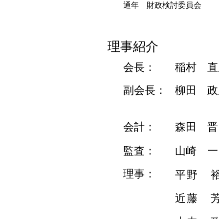
通年　財政検討委員会 
理事紹介
​会長：
稲村 直
​副会長：
柳田 政
​会計：
森田 晋
​監査：
山崎 一
理事：
平野 
近藤 