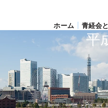
ホーム
青経会
平