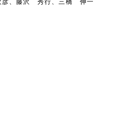
政彦、藤沢 秀行、三橋 伸一