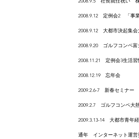
20
08.9.5　社長就任祝い
2008.9.12　定例会2
20
08.9.12　大都市決
2008.9.20　ゴルフコ
20
08.11.21　定例会3生
20
08.12.19　忘年会  
2009.2.6-7　新春セ
20
09.2.7　ゴルフコンペ
200
9.3.13-14　大都市
通年　インターネット運営