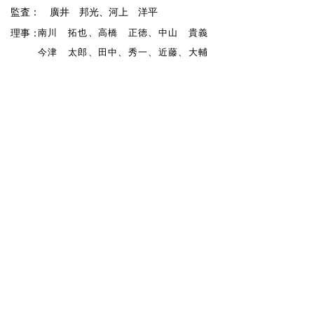
​監査：
廣井 邦光、河上 洋平
理事：
南川 拓也、高橋 正徳、中山 貴義
今津 太郎、田中、秀一、近藤、大輔
渡辺 堅太郎、杉田 勇
中村 謙太郎、西谷 寛臣、菊地原 勇
人
落合 正浩、細田 勝久、鎌田 和明
大内 美郷、藤井 亮平、山口 実
Back
(一社)横浜市工業会連合会
横浜青年経営者会
〒231-0023 横浜市中区山下町2番地産業貿易センタービル
2F
TEL
045-671-7051
FAX
045-671-7321